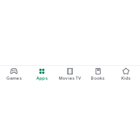
Games
Apps
Movies TV
Books
Kids
Uva Play