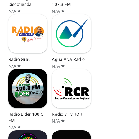
Discotienda
107.3 FM
N/A
N/A
star
star
Radio Grau
Agua Viva Radio
N/A
N/A
star
star
Radio Lider 100.3
Radio y Tv RCR
FM
N/A
star
N/A
star