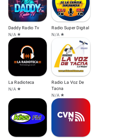
Daddy Radio Tv
Radio Super Digital
N/A
N/A
star
star
La Radioteca
Radio La Voz De
Tacna
N/A
star
N/A
star