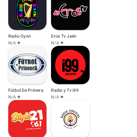
Radio Oyon
Eros Tv Jaén
N/A
N/A
star
star
Fútbol De Primera
Radio y Tv i99
N/A
N/A
star
star