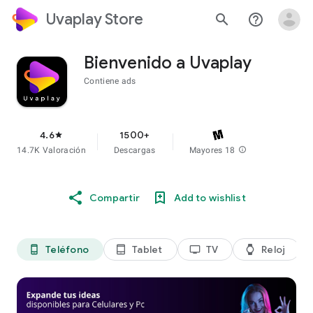
Uvaplay Store
search
help_outline
Bienvenido a Uvaplay
Contiene ads
4.6
1500+
star
14.7K Valoración
Descargas
Mayores 18
info
Compartir
Add to wishlist
Teléfono
Tablet
TV
Reloj
phone_android
tablet_android
tv
watch
di