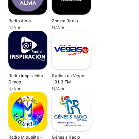
Radio Alma
Zonica Radio
N/A
N/A
star
star
Radio Inspiración
Radio Las Vegas
Olmos
101.3 FM
N/A
N/A
star
star
Radio Miguelito -
Génesis Radio