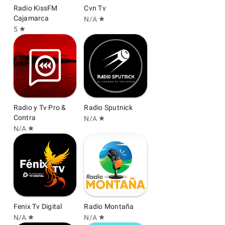
Radio KissFM
Cvn Tv
Cajamarca
N/A
star
5
star
Radio y Tv Pro &
Radio Sputnick
Contra
N/A
star
N/A
star
Fenix Tv Digital
Radio Montaña
N/A
N/A
star
star