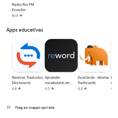
Radio Rio FM
Ecuador
N/A
star
Apps educativas
Reverso Traductor,
Aprender
DuoCards - idioma
Lea
Diccionario
vocabulario en
flashcards
min 
Inglés
4,8
4,5
4,6
4,6
star
star
star
s
flag
Flag as inappropriate