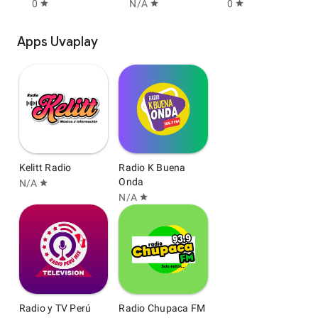
0
N/A
0
star
star
star
Apps Uvaplay
Kelitt Radio
Radio K Buena
Onda
N/A
star
N/A
star
Radio y TV Perú
Radio Chupaca FM