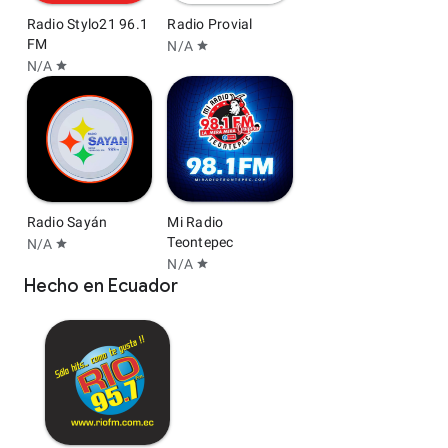
Radio Stylo21 96.1
Radio Provial
FM
N/A
star
N/A
star
Radio Sayán
Mi Radio
Teontepec
N/A
star
N/A
star
Hecho en Ecuador