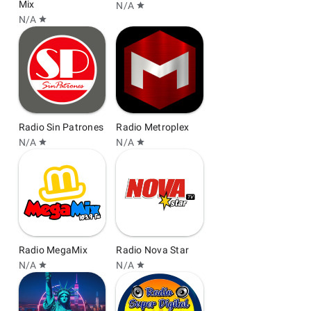
Mix
N/A
star
N/A
star
Radio Sin Patrones
Radio Metroplex
N/A
N/A
star
star
Radio MegaMix
Radio Nova Star
N/A
N/A
star
star