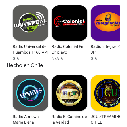
Radio Universal de
Radio Colonial Fm
Radio Integración
Huambos 1160 AM
Chiclayo
JP
0
N/A
0
star
star
star
Hecho en Chile
Radio Apnews
Radio El Camino de
JCU STREAMING
Maria Elena
la Verdad
CHILE