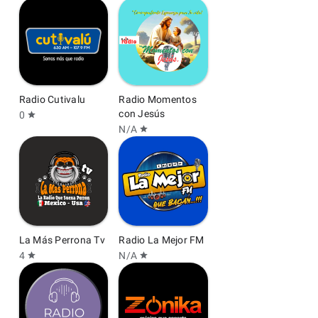
Radio Cutivalu
Radio Momentos
con Jesús
0
star
N/A
star
La Más Perrona Tv
Radio La Mejor FM
4
N/A
star
star