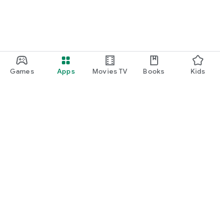
Games
Apps
Movies TV
Books
Kids
Uva Play
Play Pass
Play Points
Gift cards
Redeem