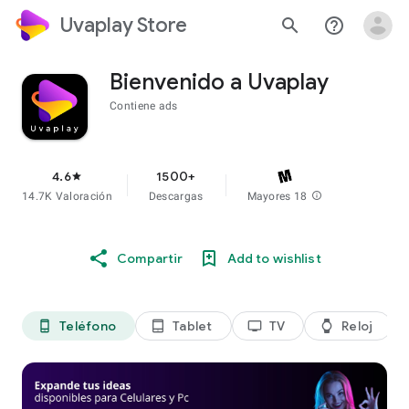
Uvaplay Store
search
help_outline
Bienvenido a Uvaplay
Contiene ads
4.6
1500+
star
14.7K Valoración
Descargas
Mayores 18
info
Compartir
Add to wishlist
Teléfono
Tablet
TV
Reloj
phone_android
tablet_android
tv
watch
di