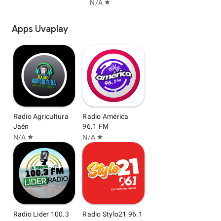
N/A
star
Apps Uvaplay
Radio Agricultura
Radio América
Jaén
96.1 FM
N/A
N/A
star
star
Radio Lider 100.3
Radio Stylo21 96.1