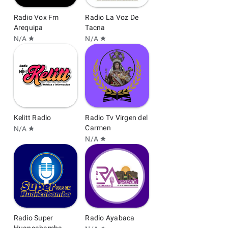
Radio Vox Fm
Radio La Voz De
Arequipa
Tacna
N/A
N/A
star
star
Kelitt Radio
Radio Tv Virgen del
Carmen
N/A
star
N/A
star
Radio Super
Radio Ayabaca