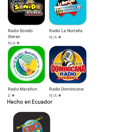
Radio Sonido
Radio La Norteña
Stereo
N/A
star
N/A
star
Radio Marañon
Radio Dominicana
0
N/A
star
star
Hecho en Ecuador