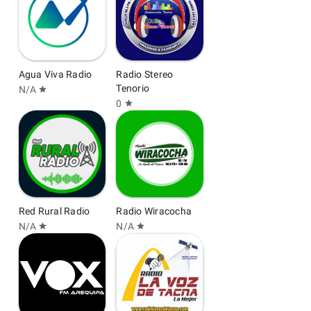
Agua Viva Radio
Radio Stereo
Tenorio
N/A
star
0
star
Red Rural Radio
Radio Wiracocha
N/A
N/A
star
star