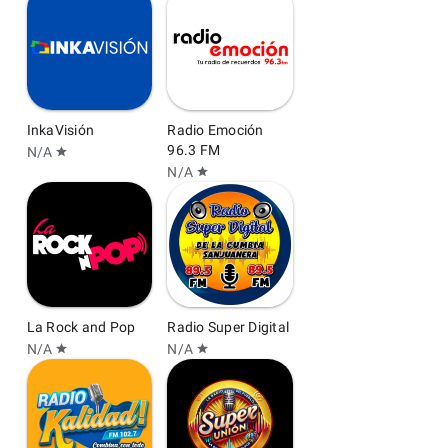
InkaVisión
Radio Emoción
96.3 FM
N/A
star
N/A
star
La Rock and Pop
Radio Super Digital
N/A
N/A
star
star