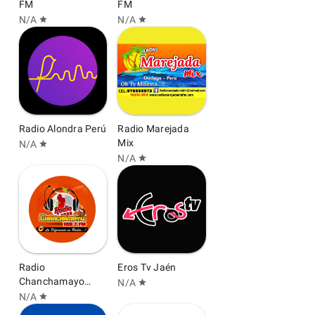
FM
FM
N/A
N/A
star
star
Radio Alondra Perú
Radio Marejada
Mix
N/A
star
N/A
star
Radio
Eros Tv Jaén
Chanchamayo
N/A
star
105.7 FM
N/A
star