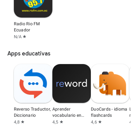
Radio Rio FM
Ecuador
N/A
star
Apps educativas
Reverso Traductor,
Aprender
DuoCards - idioma
Lea
Diccionario
vocabulario en
flashcards
min 
Inglés
4,8
4,5
4,6
4,6
star
star
star
s