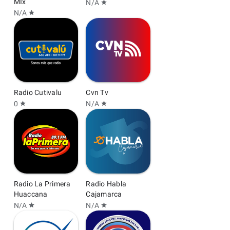
MIx
N/A
star
N/A
star
Radio Cutivalu
Cvn Tv
0
N/A
star
star
Radio La Primera
Radio Habla
Huaccana
Cajamarca
N/A
N/A
star
star