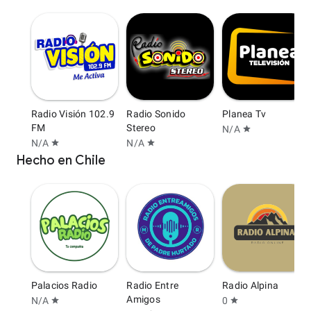
Radio Visión 102.9
Radio Sonido
Planea Tv
FM
Stereo
N/A
star
N/A
N/A
star
star
Hecho en Chile
Palacios Radio
Radio Entre
Radio Alpina
Amigos
N/A
0
star
star