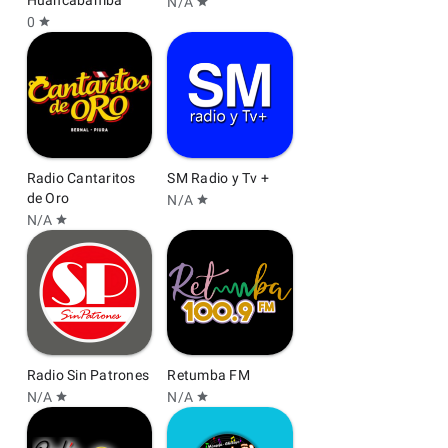
Huancabamba
N/A
star
0
star
Radio Cantaritos
SM Radio y Tv +
de Oro
N/A
star
N/A
star
Radio Sin Patrones
Retumba FM
N/A
N/A
star
star