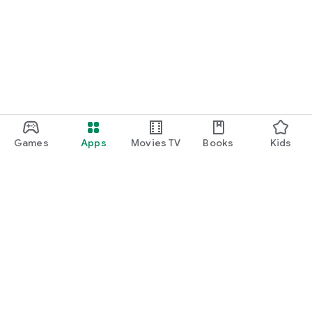
Games
Apps
Movies TV
Books
Kids
Uva Play
Play Pass
Play Points