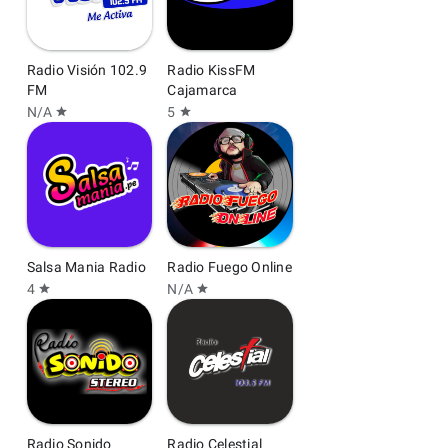
Radio Visión 102.9
Radio KissFM
FM
Cajamarca
N/A
5
star
star
Salsa Mania Radio
Radio Fuego Online
4
N/A
star
star
Radio Sonido
Radio Celestial