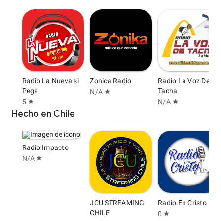
Radio La Nueva si
Zonica Radio
Radio La Voz De
Pega
Tacna
N/A
star
5
N/A
star
star
Hecho en Chile
Radio Impacto
N/A
star
JCU STREAMING
Radio En Cristo
CHILE
0
star