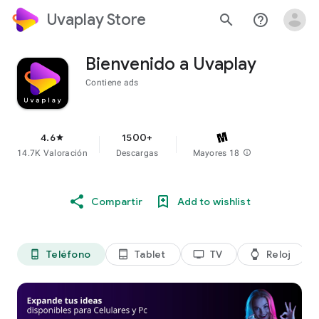
Uvaplay Store
search
help_outline
Bienvenido a Uvaplay
Contiene ads
4.6
1500+
star
14.7K Valoración
Descargas
Mayores 18
info
Compartir
Add to wishlist
Teléfono
Tablet
TV
Reloj
phone_android
tablet_android
tv
watch
di