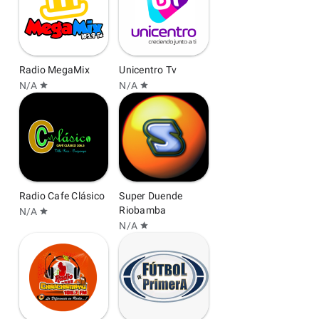
Radio MegaMix
Unicentro Tv
N/A
N/A
star
star
Radio Cafe Clásico
Super Duende
Riobamba
N/A
star
N/A
star