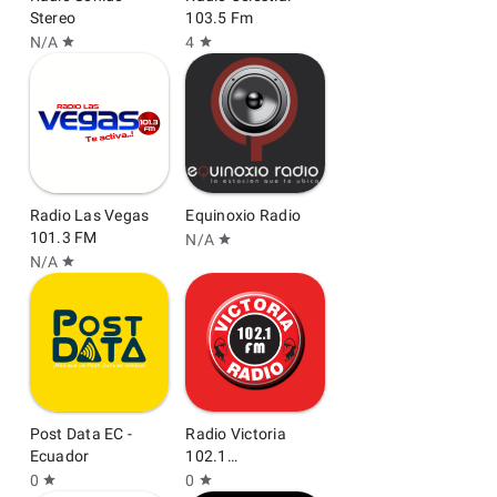
Stereo
103.5 Fm
N/A
4
star
star
Radio Las Vegas
Equinoxio Radio
101.3 FM
N/A
star
N/A
star
Post Data EC -
Radio Victoria
Ecuador
102.1
Chachapoyas
0
0
star
star