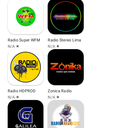
Radio Super WFM
Radio Stereo Lima
N/A
N/A
star
star
Radio HDPROD
Zonica Radio
N/A
N/A
star
star