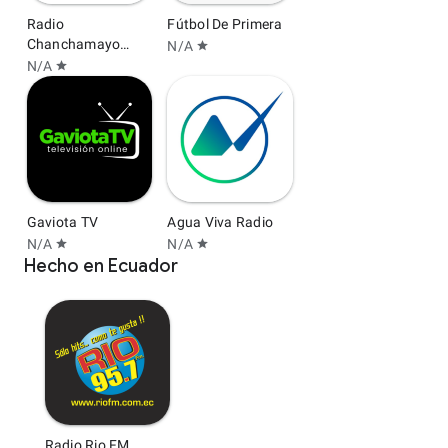
Radio
Fútbol De Primera
Chanchamayo
N/A
star
105.7 FM
N/A
star
Gaviota TV
Agua Viva Radio
N/A
N/A
star
star
Hecho en Ecuador
Radio Rio FM