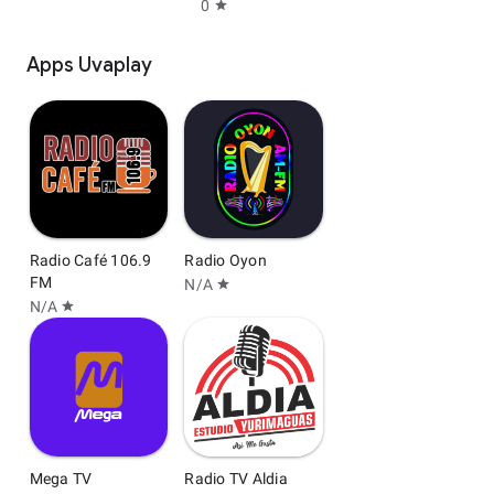
0
star
Apps Uvaplay
Radio Café 106.9
Radio Oyon
FM
N/A
star
N/A
star
Mega TV
Radio TV Aldia