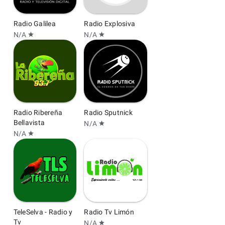
Radio Galilea
Radio Explosiva
N/A
N/A
star
star
Radio Ribereña
Radio Sputnick
Bellavista
N/A
star
N/A
star
TeleSelva - Radio y
Radio Tv Limón
Tv
N/A
star