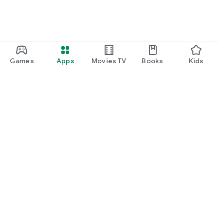
Games
Apps
Movies TV
Books
Kids
Uva Play
Play Pass
Play Points
Gift cards
Redeem
Refund policy