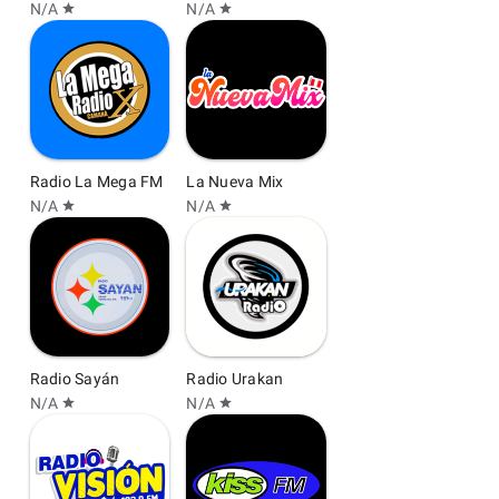
N/A
N/A
star
star
Radio La Mega FM
La Nueva Mix
N/A
N/A
star
star
Radio Sayán
Radio Urakan
N/A
N/A
star
star