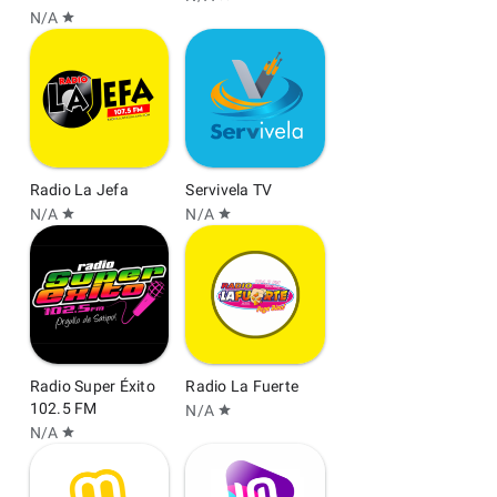
N/A
star
Radio La Jefa
Servivela TV
N/A
N/A
star
star
Radio Super Éxito
Radio La Fuerte
102.5 FM
N/A
star
N/A
star