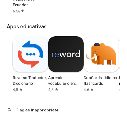
Ecuador
N/A
star
Apps educativas
Reverso Traductor,
Aprender
DuoCards - idioma
Lea
Diccionario
vocabulario en
flashcards
min 
Inglés
4,8
4,5
4,6
4,6
star
star
star
s
flag
Flag as inappropriate