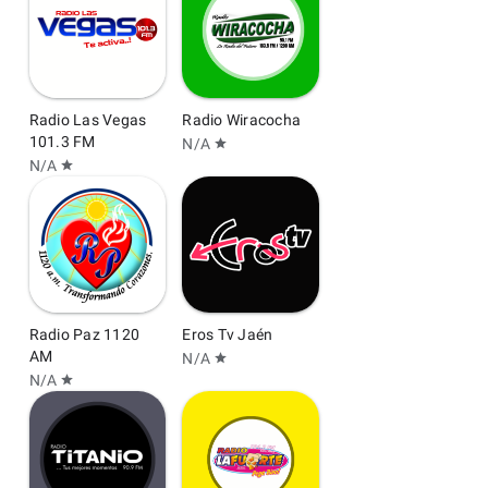
Radio Las Vegas
Radio Wiracocha
101.3 FM
N/A
star
N/A
star
Radio Paz 1120
Eros Tv Jaén
AM
N/A
star
N/A
star