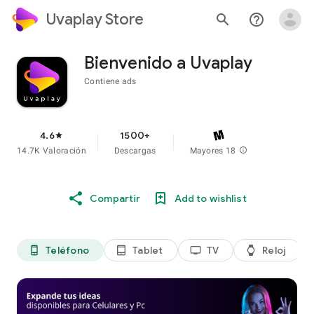
Uvaplay Store
search
help_outline
Bienvenido a Uvaplay
Contiene ads
4.6
1500+
star
14.7K Valoración
Descargas
Mayores 18
info
Compartir
Add to wishlist
Teléfono
Tablet
TV
Reloj
phone_android
tablet_android
tv
watch
di