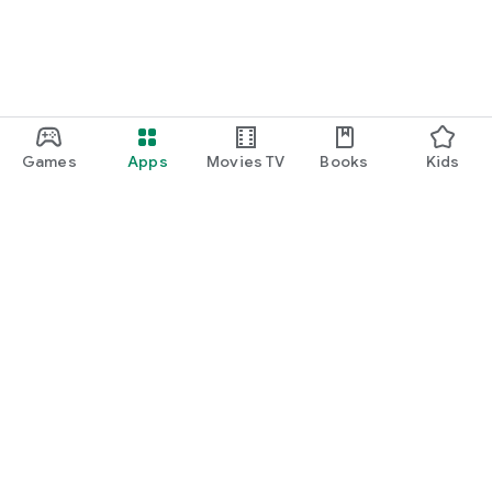
Games
Apps
Movies TV
Books
Kids
Uva Play
Play Pass
Play Points
Gift cards
Redeem