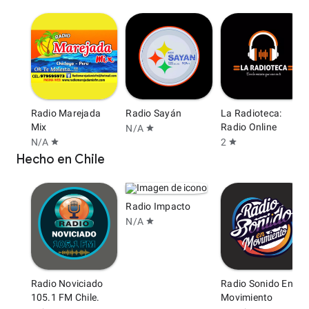
Radio Marejada
Radio Sayán
La Radioteca:
Mix
Radio Online
N/A
star
N/A
2
star
star
Hecho en Chile
Radio Impacto
N/A
star
Radio Noviciado
Radio Sonido En
105.1 FM Chile.
Movimiento