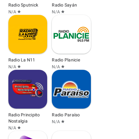
Radio Sputnick
Radio Sayán
N/A
N/A
star
star
Radio La N11
Radio Planicie
N/A
N/A
star
star
Radio Principito
Radio Paraíso
Nostalgia
N/A
star
N/A
star