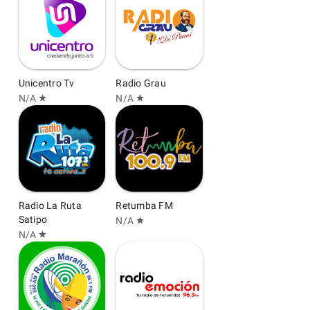
Unicentro Tv
Radio Grau
N/A
N/A
star
star
Radio La Ruta
Retumba FM
Satipo
N/A
star
N/A
star