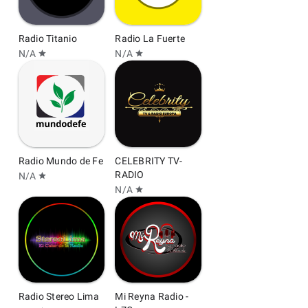
Radio Titanio
Radio La Fuerte
N/A
N/A
star
star
Radio Mundo de Fe
CELEBRITY TV-
RADIO
N/A
star
N/A
star
Radio Stereo Lima
Mi Reyna Radio -