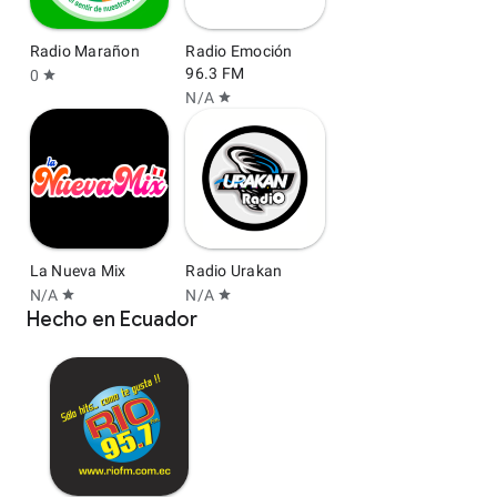
Radio Marañon
Radio Emoción
96.3 FM
0
star
N/A
star
La Nueva Mix
Radio Urakan
N/A
N/A
star
star
Hecho en Ecuador