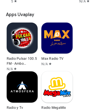
5
N/A
star
star
Apps Uvaplay
Radio Pulsar 100.5
Max Radio TV
FM - Ambo
N/A
star
Huánuco
N/A
star
Radio y Tv
Radio MegaMix