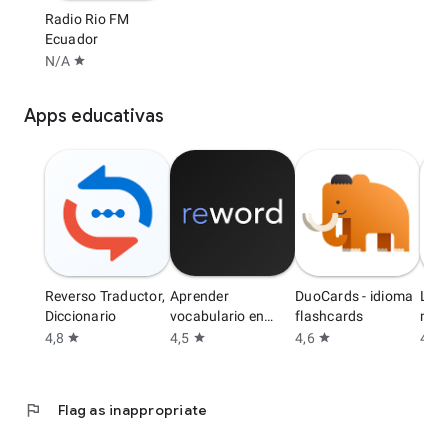
Radio Rio FM
Ecuador
N/A
star
Apps educativas
Reverso Traductor,
Aprender
DuoCards - idioma
Lea
Diccionario
vocabulario en
flashcards
min 
Inglés
4,8
4,5
4,6
4,6
star
star
star
s
flag
Flag as inappropriate