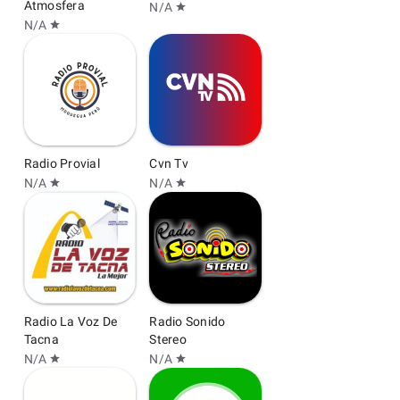
Atmosfera
N/A
star
N/A
star
Radio Provial
Cvn Tv
N/A
N/A
star
star
Radio La Voz De
Radio Sonido
Tacna
Stereo
N/A
N/A
star
star