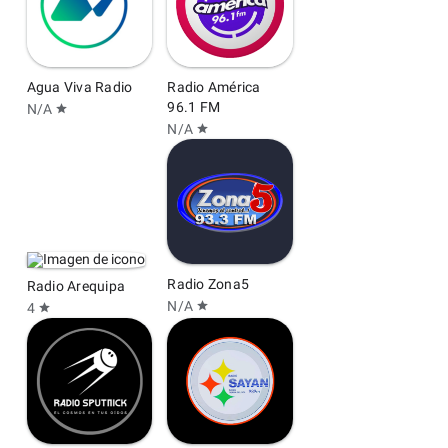
Agua Viva Radio
Radio América
96.1 FM
N/A
star
N/A
star
Radio Zona5
Radio Arequipa
N/A
star
4
star