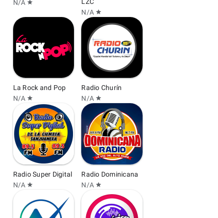
LZC
N/A
star
N/A
star
La Rock and Pop
Radio Churín
N/A
N/A
star
star
Radio Super Digital
Radio Dominicana
N/A
N/A
star
star