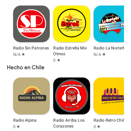
Radio Sin Patrones
Radio Estrella Mix
Radio La Norteña
Olmos
N/A
N/A
star
star
0
star
Hecho en Chile
Radio Alpina
Radio Arriba Los
Radio Retro Chile
Corazones
0
0
star
star