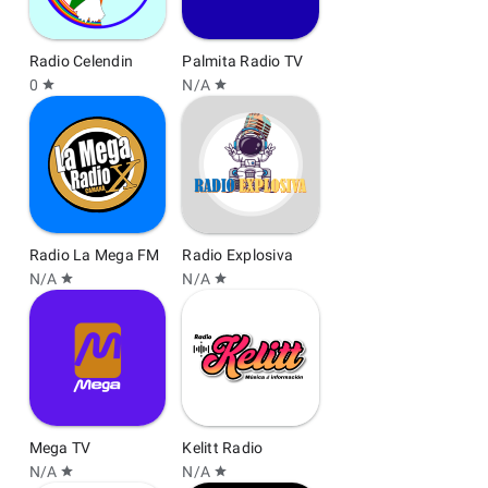
Radio Celendin
Palmita Radio TV
0
N/A
star
star
Radio La Mega FM
Radio Explosiva
N/A
N/A
star
star
Mega TV
Kelitt Radio
N/A
N/A
star
star