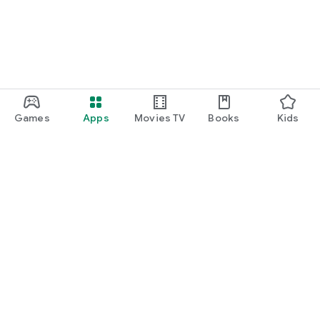
Games
Apps
Movies TV
Books
Kids
Uva Play
Play Pass
Play Points
Gift cards