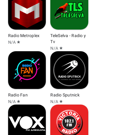
Radio Metroplex
TeleSelva - Radio y
Tv
N/A
star
N/A
star
Radio Fan
Radio Sputnick
N/A
N/A
star
star