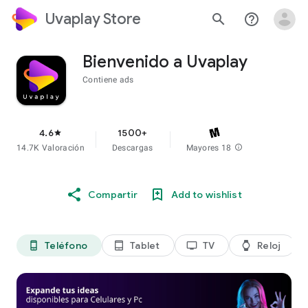
Uvaplay Store
search
help_outline
Bienvenido a Uvaplay
Contiene ads
4.6
1500+
star
14.7K Valoración
Descargas
Mayores 18
info
Compartir
Add to wishlist
Teléfono
Tablet
TV
Reloj
phone_android
tablet_android
tv
watch
di