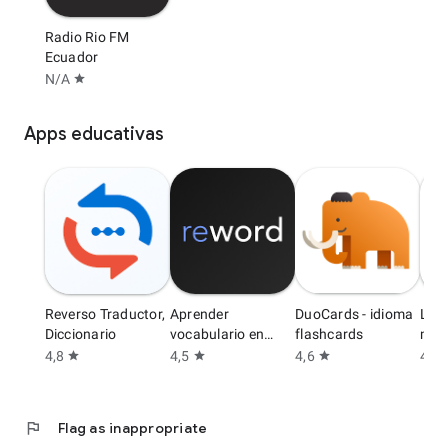
Radio Rio FM
Ecuador
N/A
star
Apps educativas
Reverso Traductor,
Aprender
DuoCards - idioma
Lea
Diccionario
vocabulario en
flashcards
min 
Inglés
4,8
4,5
4,6
4,6
star
star
star
s
flag
Flag as inappropriate