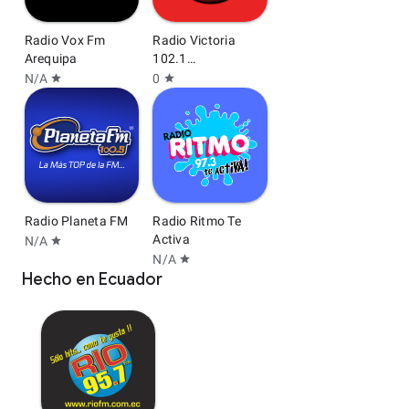
Radio Vox Fm
Radio Victoria
Arequipa
102.1
Chachapoyas
N/A
0
star
star
Radio Planeta FM
Radio Ritmo Te
Activa
N/A
star
N/A
star
Hecho en Ecuador