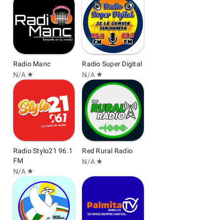
Radio Manc
Radio Super Digital
N/A
N/A
star
star
Radio Stylo21 96.1
Red Rural Radio
FM
N/A
star
N/A
star