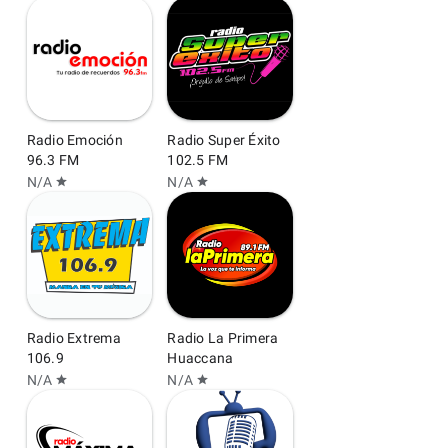
Radio Emoción
Radio Super Éxito
96.3 FM
102.5 FM
N/A
N/A
star
star
Radio Extrema
Radio La Primera
106.9
Huaccana
N/A
N/A
star
star