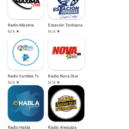
Radio Máxima
Estación Toribiana
N/A
N/A
star
star
Radio Cumbia Tv
Radio Nova Star
N/A
N/A
star
star
Radio Habla
Radio Arequipa