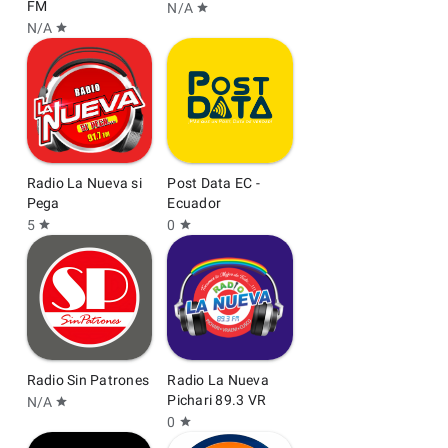
FM
N/A
star
N/A
star
Radio La Nueva si
Post Data EC -
Pega
Ecuador
5
0
star
star
Radio Sin Patrones
Radio La Nueva
Pichari 89.3 VR
N/A
star
0
star