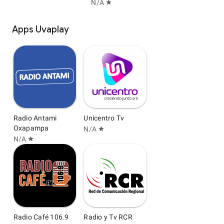
N/A
star
Apps Uvaplay
Radio Antami
Unicentro Tv
Oxapampa
N/A
star
N/A
star
Radio Café 106.9
Radio y Tv RCR