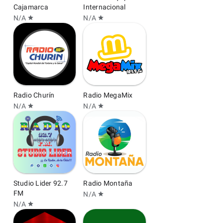
Cajamarca
Internacional
N/A
N/A
star
star
Radio Churín
Radio MegaMix
N/A
N/A
star
star
Studio Lider 92.7
Radio Montaña
FM
N/A
star
N/A
star