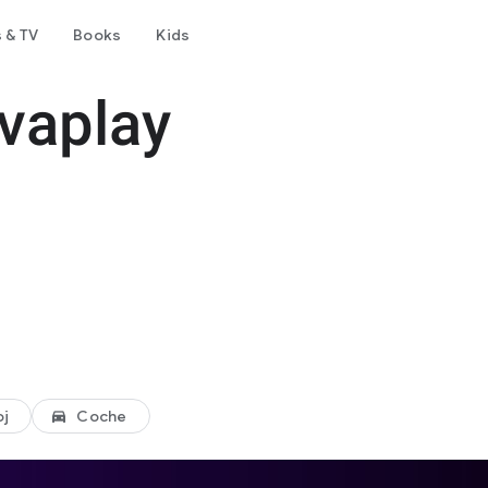
 & TV
Books
Kids
vaplay
oj
Coche
directions_car_filled