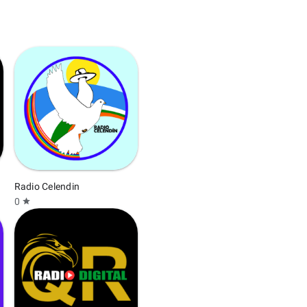
Radio Celendin
0
star