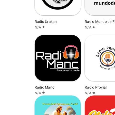
Radio Urakan
Radio Mundo de F
N/A
N/A
star
star
Radio Manc
Radio Provial
N/A
N/A
star
star