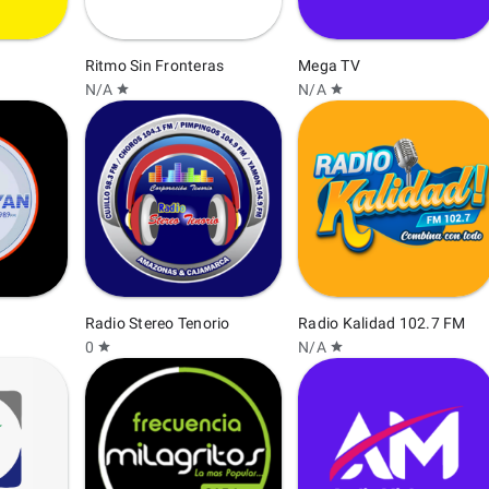
Ritmo Sin Fronteras
Mega TV
N/A
N/A
star
star
Radio Stereo Tenorio
Radio Kalidad 102.7 FM
0
N/A
star
star