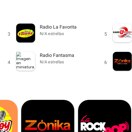
Radio La Favorita
3
N/A estrellas
5
Radio Fantasma
4
N/A estrellas
6