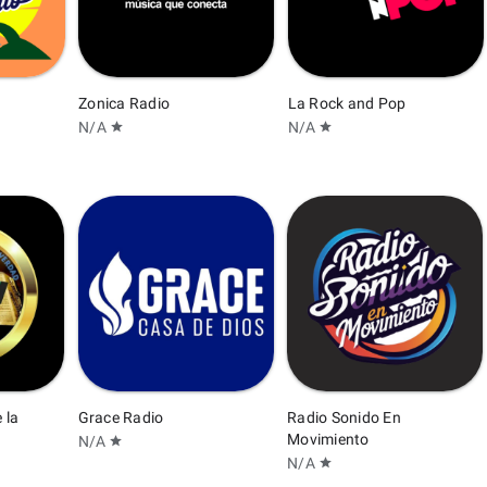
Zonica Radio
La Rock and Pop
N/A
N/A
star
star
 la
Grace Radio
Radio Sonido En
Movimiento
N/A
star
N/A
star