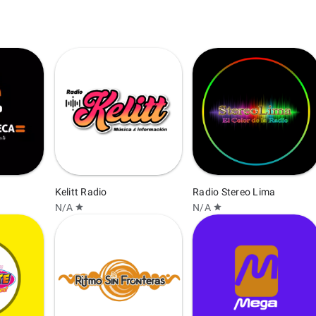
Kelitt Radio
Radio Stereo Lima
N/A
N/A
star
star