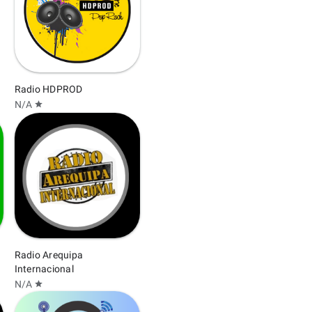
Radio HDPROD
N/A
star
Radio Arequipa
Internacional
N/A
star