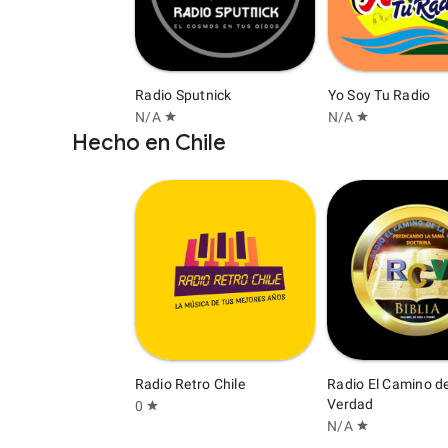
 Radio tv
Radio Sputnick
Yo Soy Tu Radio
N/A
N/A
star
star
Hecho en Chile
Radio Retro Chile
Radio El Camino de
Verdad
0
star
N/A
star