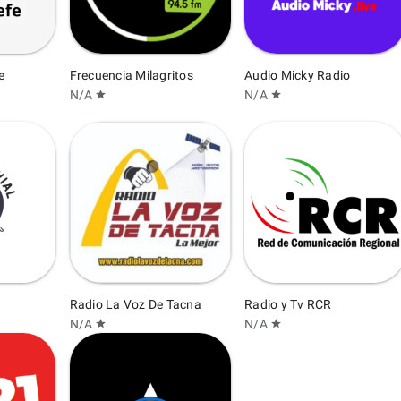
e
Frecuencia Milagritos
Audio Micky Radio
N/A
N/A
star
star
Radio La Voz De Tacna
Radio y Tv RCR
N/A
N/A
star
star