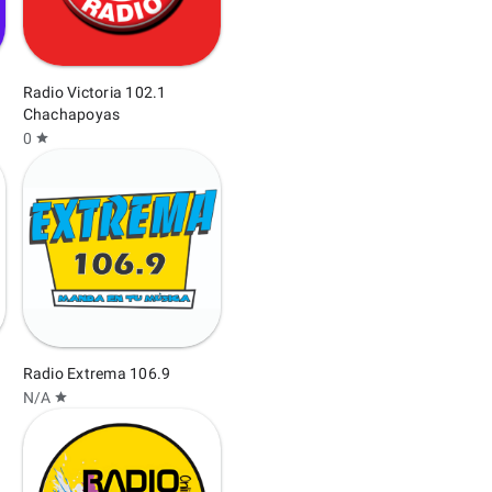
Radio Victoria 102.1
Chachapoyas
0
star
Radio Extrema 106.9
N/A
star