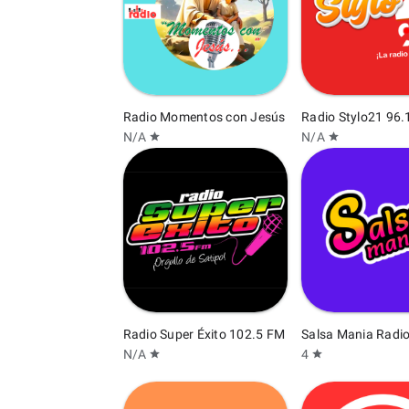
Radio Momentos con Jesús
Radio Stylo21 96.
N/A
N/A
star
star
Radio Super Éxito 102.5 FM
Salsa Mania Radi
N/A
4
star
star