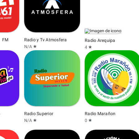
1 FM
Radio y Tv Atmosfera
Radio Arequipa
N/A
star
4
star
o
Radio Superior
Radio Marañon
N/A
0
star
star