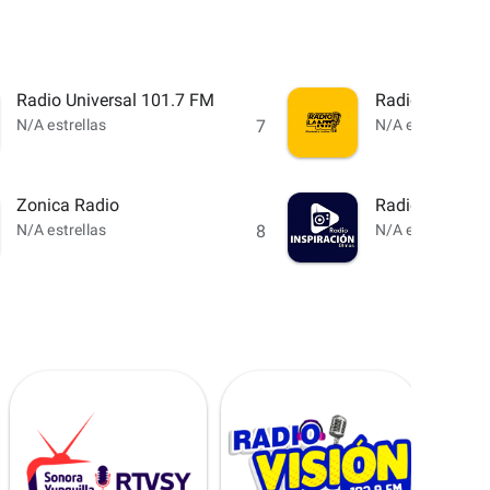
Radio Universal 101.7 FM
Radio La N11
N/A estrellas
7
N/A estrellas
Zonica Radio
Radio Inspirac
N/A estrellas
8
N/A estrellas
Radio A
N/A
star