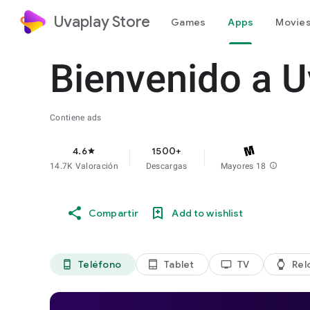
Uvaplay Store
Games
Apps
Movies
Bienvenido a U
Contiene ads
4.6
1500+
star
14.7K Valoración
Descargas
Mayores 18
info
Compartir
Add to wishlist
Teléfono
Tablet
TV
Rel
phone_android
tablet_android
tv
watch