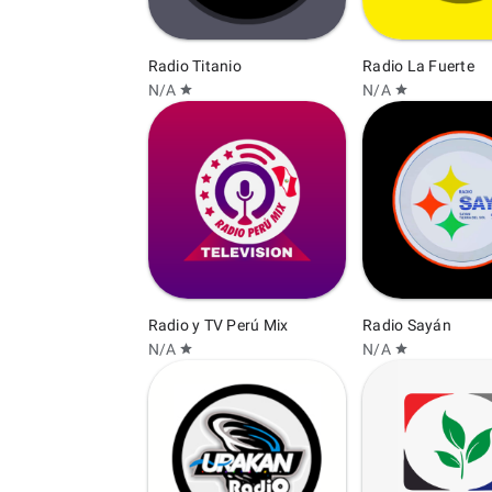
Radio Titanio
Radio La Fuerte
N/A
N/A
star
star
Radio y TV Perú Mix
Radio Sayán
N/A
N/A
star
star