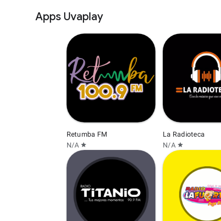
Apps Uvaplay
Retumba FM
La Radioteca
N/A
N/A
star
star