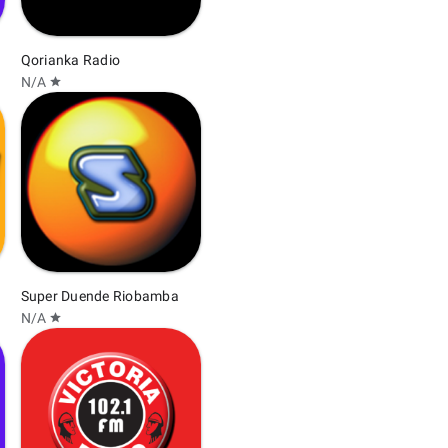
Qorianka Radio
N/A
star
Super Duende Riobamba
N/A
star