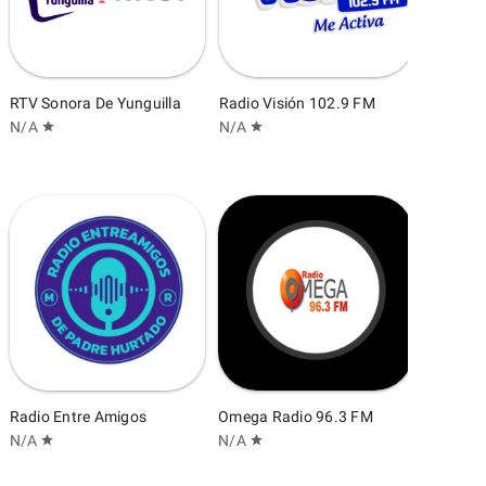
RTV Sonora De Yunguilla
Radio Visión 102.9 FM
N/A
N/A
star
star
Palacio
N/A
star
Radio Entre Amigos
Omega Radio 96.3 FM
N/A
N/A
star
star