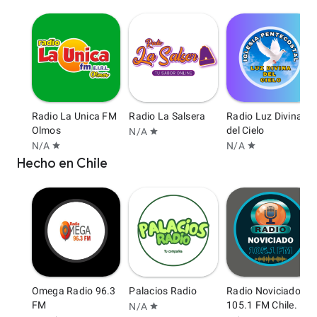
Radio La Unica FM
Radio La Salsera
Radio Luz Divina
Olmos
del Cielo
N/A
star
N/A
N/A
star
star
Hecho en Chile
Omega Radio 96.3
Palacios Radio
Radio Noviciado
FM
105.1 FM Chile.
N/A
star