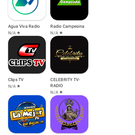
Agua Viva Radio
Radio Campesina
N/A
N/A
star
star
Clips TV
CELEBRITY TV-
RADIO
N/A
star
N/A
star