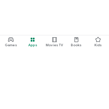
Games
Apps
Movies TV
Books
Kids
Uva Play
Play Pass
Play Points
Gift cards