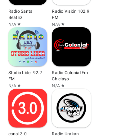
Radio Santa
Radio Visión 102.9
Beatriz
FM
N/A
N/A
star
star
Studio Lider 92.7
Radio Colonial Fm
FM
Chiclayo
N/A
N/A
star
star
canal 3.0
Radio Urakan