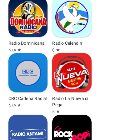
Radio Dominicana
Radio Celendin
N/A
0
star
star
CRC Cadena Radial
Radio La Nueva si
Pega
N/A
star
5
star