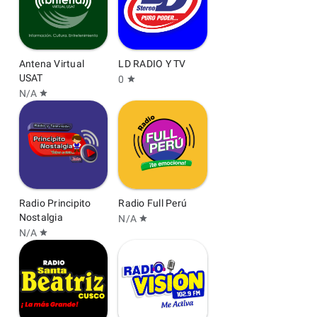
Antena Virtual
LD RADIO Y TV
USAT
0
star
N/A
star
Radio Principito
Radio Full Perú
Nostalgia
N/A
star
N/A
star