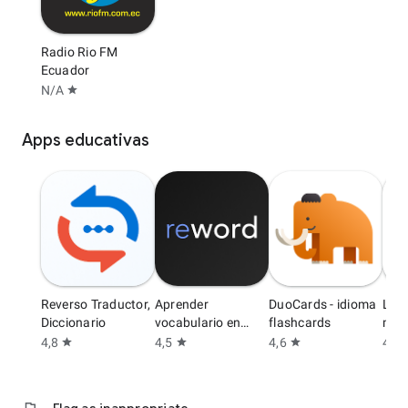
Radio Rio FM
Ecuador
N/A
star
Apps educativas
Reverso Traductor,
Aprender
DuoCards - idioma
Lea
Diccionario
vocabulario en
flashcards
min 
Inglés
4,8
4,5
4,6
4,6
star
star
star
s