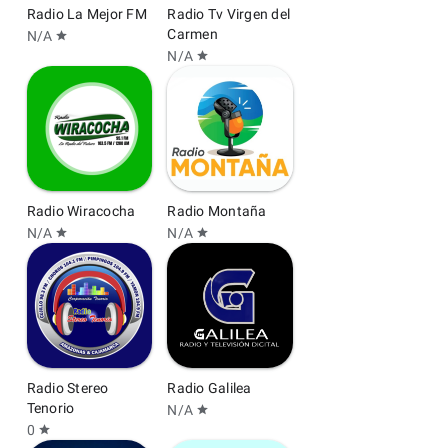
Radio La Mejor FM
Radio Tv Virgen del
Carmen
N/A
star
N/A
star
Radio Wiracocha
Radio Montaña
N/A
N/A
star
star
Radio Stereo
Radio Galilea
Tenorio
N/A
star
0
star