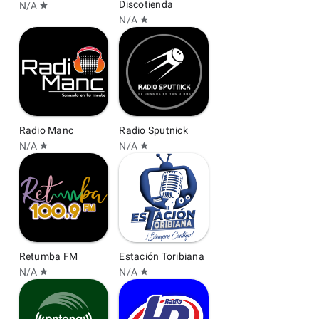
Discotienda
N/A
star
N/A
star
Radio Manc
Radio Sputnick
N/A
N/A
star
star
Retumba FM
Estación Toribiana
N/A
N/A
star
star