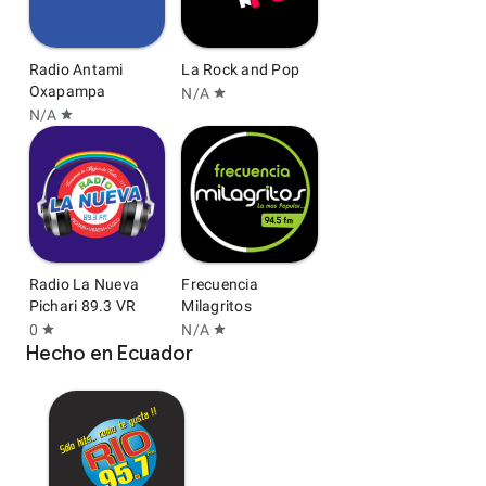
Radio Antami
La Rock and Pop
Oxapampa
N/A
star
N/A
star
Radio La Nueva
Frecuencia
Pichari 89.3 VR
Milagritos
0
N/A
star
star
Hecho en Ecuador