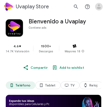
Uvaplay Store
search
help_outline
Bienvenido a Uvaplay
Contiene ads
4.6
1500+
star
14.7K Valoración
Descargas
Mayores 18
info
Compartir
Add to wishlist
Teléfono
Tablet
TV
Reloj
phone_android
tablet_android
tv
watch
di