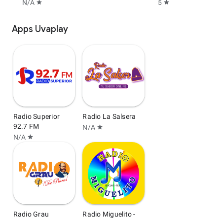
N/A
5
star
star
Apps Uvaplay
Radio Superior
Radio La Salsera
92.7 FM
N/A
star
N/A
star
Radio Grau
Radio Miguelito -