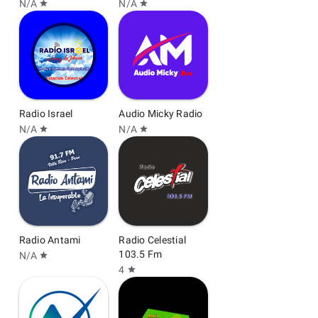
N/A
N/A
star
star
Radio Israel
Audio Micky Radio
N/A
N/A
star
star
Radio Antami
Radio Celestial
103.5 Fm
N/A
star
4
star