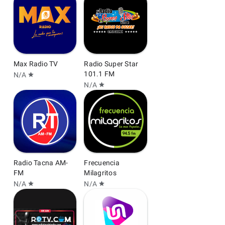
Max Radio TV
Radio Super Star
101.1 FM
N/A
star
N/A
star
Radio Tacna AM-
Frecuencia
FM
Milagritos
N/A
N/A
star
star