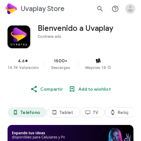
Uvaplay Store
search
help_outline
Bienvenido a Uvaplay
Contiene ads
4.6
1500+
star
14.7K Valoración
Descargas
Mayores 18
info
Compartir
Add to wishlist
Teléfono
Tablet
TV
Reloj
phone_android
tablet_android
tv
watch
di