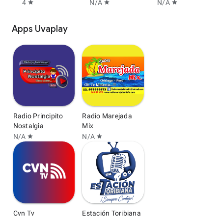
4
N/A
N/A
star
star
star
Apps Uvaplay
Radio Principito
Radio Marejada
Nostalgia
Mix
N/A
N/A
star
star
Cvn Tv
Estación Toribiana