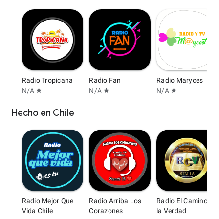
Radio Tropicana
Radio Fan
Radio Maryces
N/A
N/A
N/A
star
star
star
Hecho en Chile
Radio Mejor Que
Radio Arriba Los
Radio El Camino de
Vida Chile
Corazones
la Verdad