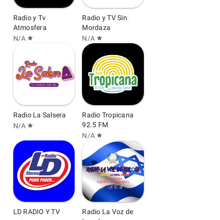
Radio y Tv
Radio y TV Sin
Atmosfera
Mordaza
N/A
N/A
star
star
Radio La Salsera
Radio Tropicana
92.5 FM
N/A
star
N/A
star
LD RADIO Y TV
Radio La Voz de