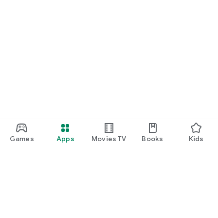
Games
Apps
Movies TV
Books
Kids
Uva Play