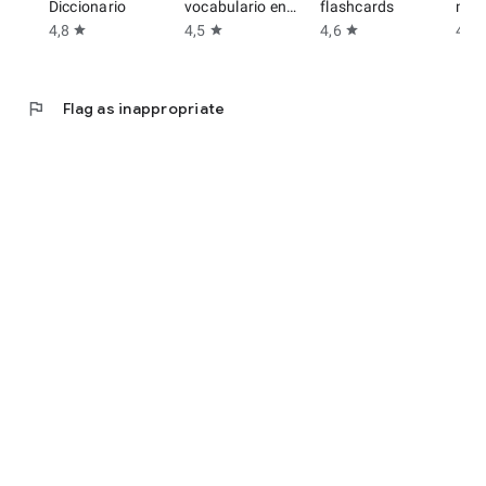
Diccionario
vocabulario en
flashcards
min 
Inglés
4,8
4,5
4,6
4,6
star
star
star
s
flag
Flag as inappropriate