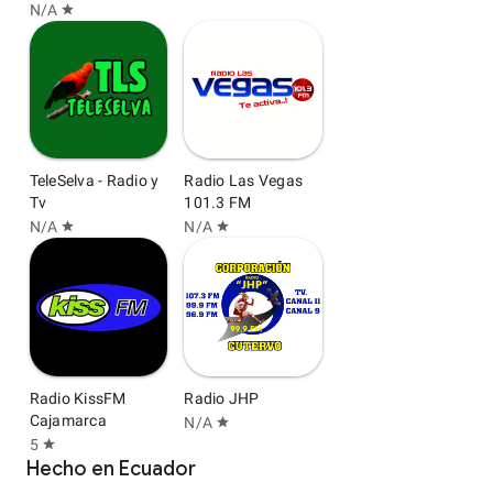
N/A
star
TeleSelva - Radio y
Radio Las Vegas
Tv
101.3 FM
N/A
N/A
star
star
Radio KissFM
Radio JHP
Cajamarca
N/A
star
5
star
Hecho en Ecuador