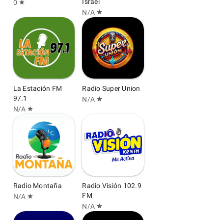
Israel
0
star
N/A
star
La Estación FM
Radio Super Union
97.1
N/A
star
N/A
star
Radio Montaña
Radio Visión 102.9
FM
N/A
star
N/A
star