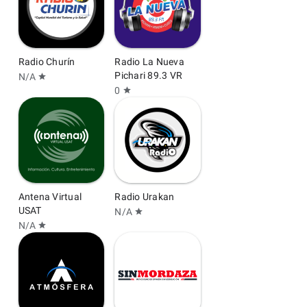
Radio Churín
Radio La Nueva
Pichari 89.3 VR
N/A
star
0
star
Antena Virtual
Radio Urakan
USAT
N/A
star
N/A
star