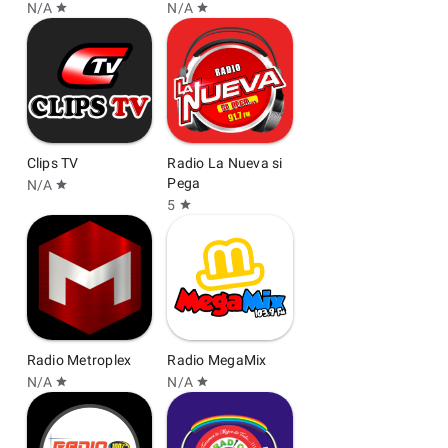
N/A
N/A
star
star
Clips TV
Radio La Nueva si
Pega
N/A
star
5
star
Radio Metroplex
Radio MegaMix
N/A
N/A
star
star