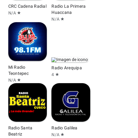
CRC Cadena Radial
Radio La Primera
Huaccana
N/A
star
N/A
star
Mi Radio
Radio Arequipa
Teontepec
4
star
N/A
star
Radio Santa
Radio Galilea
Beatriz
N/A
star