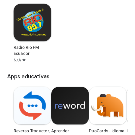
Radio Rio FM
Ecuador
N/A
star
Apps educativas
Reverso Traductor,
Aprender
DuoCards - idioma
Lea