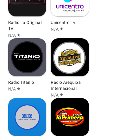
Radio La Original
Unicentro Tv
TV
N/A
star
N/A
star
Radio Titanio
Radio Arequipa
Internacional
N/A
star
N/A
star