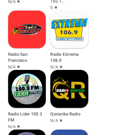
102.1
N/A
star
Chachapoyas
0
star
Radio San
Radio Extrema
Francisco
106.9
N/A
N/A
star
star
Radio Lider 100.3
Qorianka Radio
FM
N/A
star
N/A
star