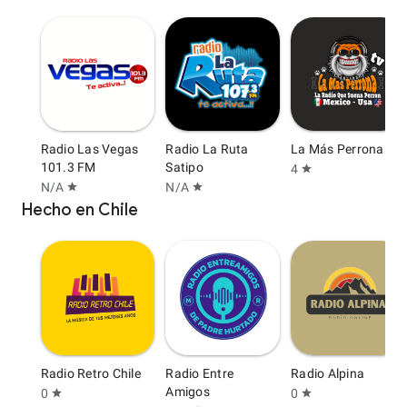
Radio Las Vegas
Radio La Ruta
La Más Perrona Tv
101.3 FM
Satipo
4
star
N/A
N/A
star
star
Hecho en Chile
Radio Retro Chile
Radio Entre
Radio Alpina
Amigos
0
0
star
star