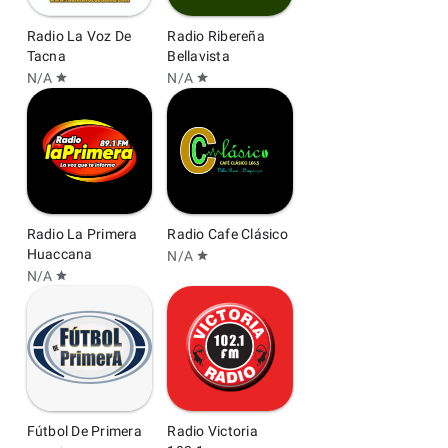
Radio La Voz De
Radio Ribereña
Tacna
Bellavista
N/A
N/A
star
star
Radio La Primera
Radio Cafe Clásico
Huaccana
N/A
star
N/A
star
Fútbol De Primera
Radio Victoria