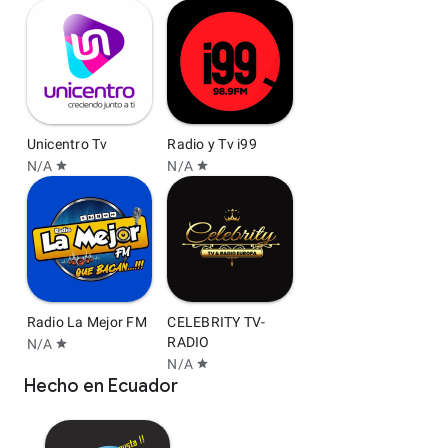
Unicentro Tv
Radio y Tv i99
N/A
N/A
star
star
Radio La Mejor FM
CELEBRITY TV-
RADIO
N/A
star
N/A
star
Hecho en Ecuador