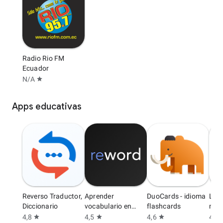
Radio Rio FM
Ecuador
N/A
star
Apps educativas
Reverso Traductor,
Aprender
DuoCards - idioma
Lea
Diccionario
vocabulario en
flashcards
min 
Inglés
4,8
4,5
4,6
4,6
star
star
star
s