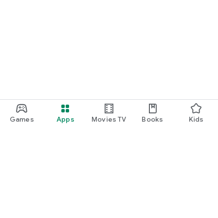
Games
Apps
Movies TV
Books
Kids
Uva Play
Play Pass