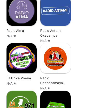
Radio Alma
Radio Antami
Oxapampa
N/A
star
N/A
star
La Unica Vraem
Radio
Chanchamayo
N/A
star
105.7 FM
N/A
star