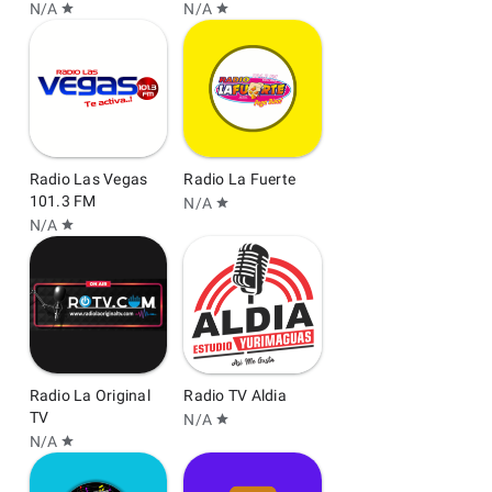
N/A
N/A
star
star
Radio Las Vegas
Radio La Fuerte
101.3 FM
N/A
star
N/A
star
Radio La Original
Radio TV Aldia
TV
N/A
star
N/A
star