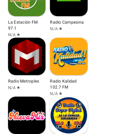
La Estación FM
Radio Campesina
97.1
N/A
star
N/A
star
Radio Metroplex
Radio Kalidad
102.7 FM
N/A
star
N/A
star