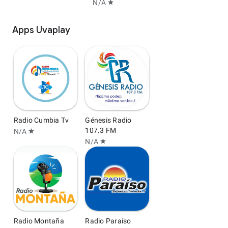
N/A
star
Apps Uvaplay
Radio Cumbia Tv
Génesis Radio
107.3 FM
N/A
star
N/A
star
Radio Montaña
Radio Paraíso