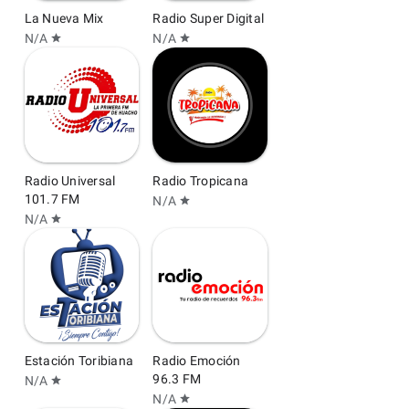
La Nueva Mix
Radio Super Digital
N/A
N/A
star
star
Radio Universal
Radio Tropicana
101.7 FM
N/A
star
N/A
star
Estación Toribiana
Radio Emoción
96.3 FM
N/A
star
N/A
star