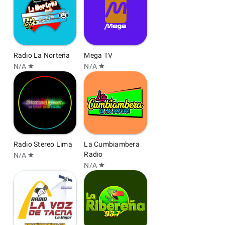
Radio La Norteña
Mega TV
N/A
N/A
star
star
Radio Stereo Lima
La Cumbiambera
Radio
N/A
star
N/A
star