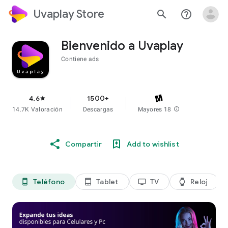
Uvaplay Store
search
help_outline
Bienvenido a Uvaplay
Contiene ads
4.6
1500+
star
14.7K Valoración
Descargas
Mayores 18
info
Compartir
Add to wishlist
Teléfono
Tablet
TV
Reloj
phone_android
tablet_android
tv
watch
di