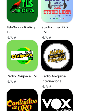
TeleSelva - Radio y
Studio Lider 92.7
Tv
FM
N/A
N/A
star
star
Radio Chupaca FM
Radio Arequipa
Internacional
N/A
star
N/A
star