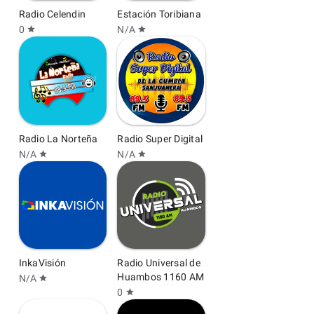
Radio Celendin
Estación Toribiana
0
N/A
star
star
Radio La Norteña
Radio Super Digital
N/A
N/A
star
star
InkaVisión
Radio Universal de
Huambos 1160 AM
N/A
star
0
star