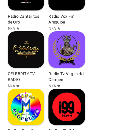
Radio Cantaritos
Radio Vox Fm
de Oro
Arequipa
N/A
N/A
star
star
CELEBRITY TV-
Radio Tv Virgen del
RADIO
Carmen
N/A
N/A
star
star