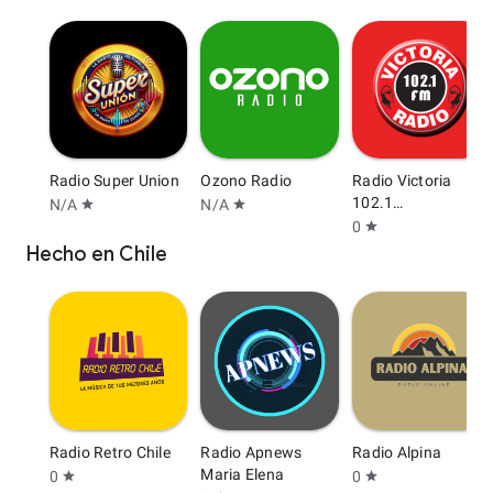
Radio Super Union
Ozono Radio
Radio Victoria
102.1
N/A
N/A
star
star
Chachapoyas
0
star
Hecho en Chile
Radio Retro Chile
Radio Apnews
Radio Alpina
Maria Elena
0
0
star
star