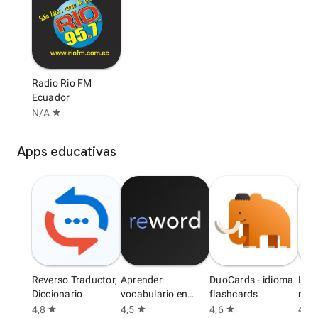
Radio Rio FM
Ecuador
N/A
star
Apps educativas
Reverso Traductor,
Aprender
DuoCards - idioma
Lea
Diccionario
vocabulario en
flashcards
min 
Inglés
4,8
4,5
4,6
4,6
star
star
star
s