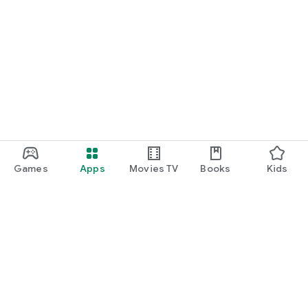
Games
Apps
Movies TV
Books
Kids
Uva Play
Play Pass