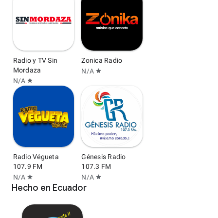
Radio y TV Sin
Zonica Radio
Mordaza
N/A
star
N/A
star
Radio Végueta
Génesis Radio
107.9 FM
107.3 FM
N/A
N/A
star
star
Hecho en Ecuador