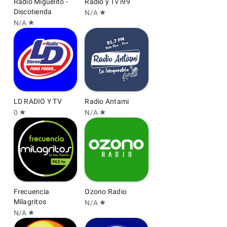
Radio Miguelito -
Radio y Tv i99
Discotienda
N/A
star
N/A
star
LD RADIO Y TV
Radio Antami
0
N/A
star
star
Frecuencia
Ozono Radio
Milagritos
N/A
star
N/A
star