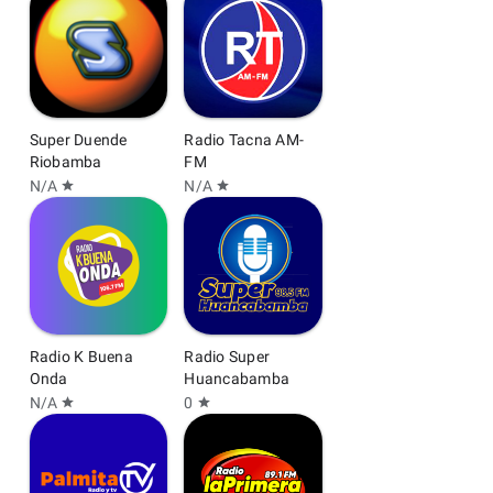
Super Duende
Radio Tacna AM-
Riobamba
FM
N/A
N/A
star
star
Radio K Buena
Radio Super
Onda
Huancabamba
N/A
0
star
star