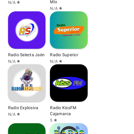
MIx
N/A
star
N/A
star
Radio Selecta Jaén
Radio Superior
N/A
N/A
star
star
Radio Explosiva
Radio KissFM
Cajamarca
N/A
star
5
star