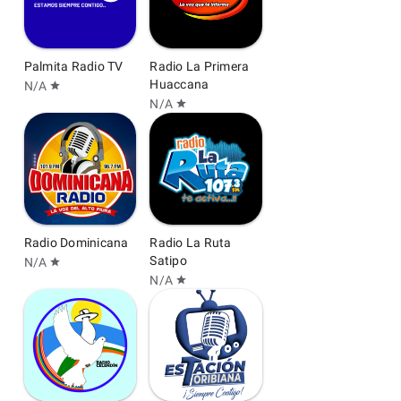
Palmita Radio TV
Radio La Primera
Huaccana
N/A
star
N/A
star
Radio Dominicana
Radio La Ruta
Satipo
N/A
star
N/A
star