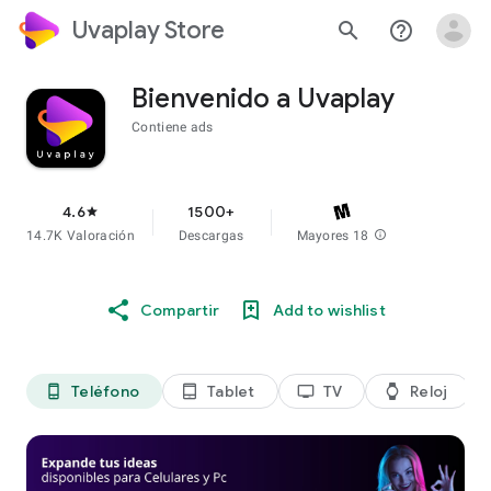
Uvaplay Store
search
help_outline
Bienvenido a Uvaplay
Contiene ads
4.6
1500+
star
14.7K Valoración
Descargas
Mayores 18
info
Compartir
Add to wishlist
Teléfono
Tablet
TV
Reloj
phone_android
tablet_android
tv
watch
di