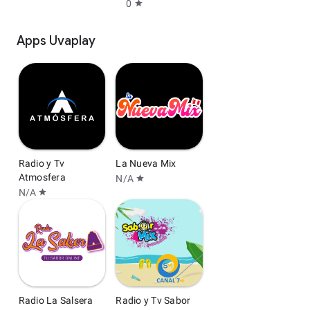
0
star
Apps Uvaplay
Radio y Tv
La Nueva Mix
Atmosfera
N/A
star
N/A
star
Radio La Salsera
Radio y Tv Sabor