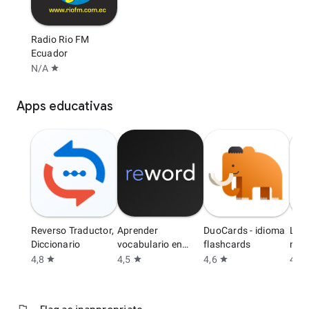
Radio Rio FM
Ecuador
N/A
star
Apps educativas
Reverso Traductor,
Aprender
DuoCards - idioma
Lea
Diccionario
vocabulario en
flashcards
min 
Inglés
4,8
4,5
4,6
4,6
star
star
star
s