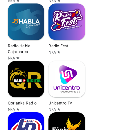
N/A
N/A
star
star
Radio Habla
Radio Fest
Cajamarca
N/A
star
N/A
star
Qorianka Radio
Unicentro Tv
N/A
N/A
star
star