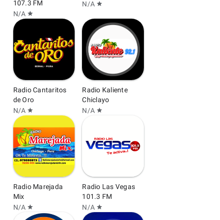
107.3 FM
N/A
star
N/A
star
Radio Cantaritos
Radio Kaliente
de Oro
Chiclayo
N/A
N/A
star
star
Radio Marejada
Radio Las Vegas
Mix
101.3 FM
N/A
N/A
star
star