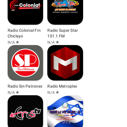
Radio Colonial Fm
Radio Super Star
Chiclayo
101.1 FM
N/A
N/A
star
star
Radio Sin Patrones
Radio Metroplex
N/A
N/A
star
star