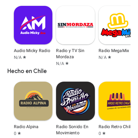
Audio Micky Radio
Radio y TV Sin
Radio MegaMix
Mordaza
N/A
N/A
star
star
N/A
star
Hecho en Chile
Radio Alpina
Radio Sonido En
Radio Retro Chile
Movimiento
0
0
star
star