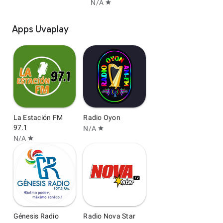
N/A
star
Apps Uvaplay
La Estación FM
Radio Oyon
97.1
N/A
star
N/A
star
Génesis Radio
Radio Nova Star