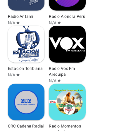
Radio Antami
Radio Alondra Perú
N/A
N/A
star
star
Estación Toribiana
Radio Vox Fm
Arequipa
N/A
star
N/A
star
CRC Cadena Radial
Radio Momentos