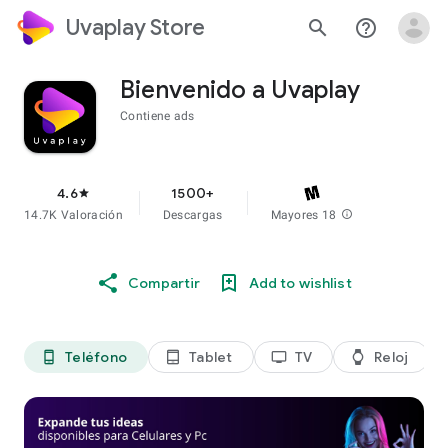
Uvaplay Store
search
help_outline
Bienvenido a Uvaplay
Contiene ads
4.6
1500+
star
14.7K Valoración
Descargas
Mayores 18
info
Compartir
Add to wishlist
Teléfono
Tablet
TV
Reloj
phone_android
tablet_android
tv
watch
di