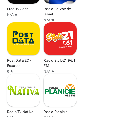
Eros Tv Jaén
Radio La Voz de
Israel
N/A
star
N/A
star
Post Data EC -
Radio Stylo21 96.1
Ecuador
FM
0
N/A
star
star
Radio Tv Nativa
Radio Planicie