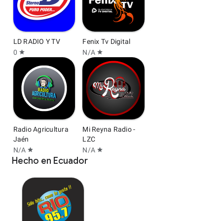
LD RADIO Y TV
Fenix Tv Digital
0
N/A
star
star
Radio Agricultura
Mi Reyna Radio -
Jaén
LZC
N/A
N/A
star
star
Hecho en Ecuador