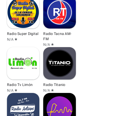
Radio Super Digital
Radio Tacna AM-
FM
N/A
star
N/A
star
Radio Tv Limón
Radio Titanio
N/A
N/A
star
star