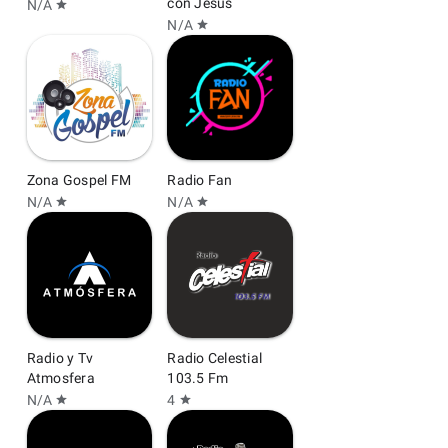
con Jesús
N/A
star
N/A
star
Zona Gospel FM
Radio Fan
N/A
N/A
star
star
Radio y Tv
Radio Celestial
Atmosfera
103.5 Fm
N/A
4
star
star