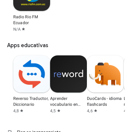
Radio Rio FM
Ecuador
N/A
star
Apps educativas
Reverso Traductor,
Aprender
DuoCards - idioma
Lea
Diccionario
vocabulario en
flashcards
min 
Inglés
4,8
4,5
4,6
4,6
star
star
star
s