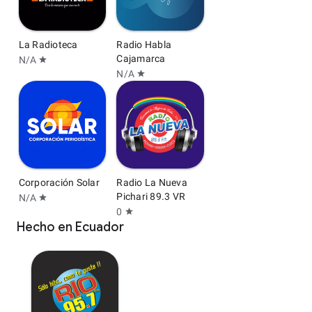
La Radioteca
Radio Habla
Cajamarca
N/A
star
N/A
star
Corporación Solar
Radio La Nueva
Pichari 89.3 VR
N/A
star
0
star
Hecho en Ecuador