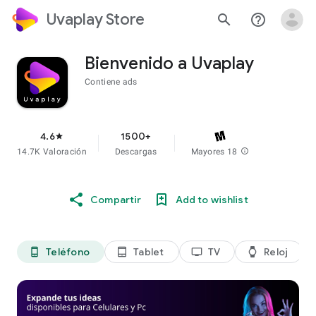
Uvaplay Store
search
help_outline
Bienvenido a Uvaplay
Contiene ads
4.6
1500+
star
14.7K Valoración
Descargas
Mayores 18
info
Compartir
Add to wishlist
Teléfono
Tablet
TV
Reloj
phone_android
tablet_android
tv
watch
di