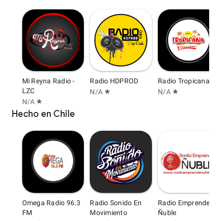
Mi Reyna Radio -
Radio HDPROD
Radio Tropicana
LZC
N/A
N/A
star
star
N/A
star
Hecho en Chile
Omega Radio 96.3
Radio Sonido En
Radio Emprende
FM
Movimiento
Ñuble