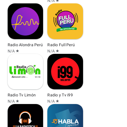
N/A
star
Radio Alondra Perú
Radio Full Perú
N/A
N/A
star
star
Radio Tv Limón
Radio y Tv i99
N/A
N/A
star
star