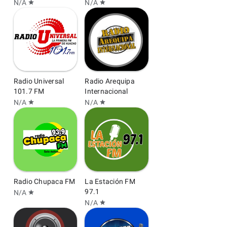
N/A
N/A
star
star
Radio Universal
Radio Arequipa
101.7 FM
Internacional
N/A
N/A
star
star
Radio Chupaca FM
La Estación FM
97.1
N/A
star
N/A
star