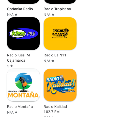
Qorianka Radio
Radio Tropicana
N/A
N/A
star
star
Radio KissFM
Radio La N11
Cajamarca
N/A
star
5
star
Radio Montaña
Radio Kalidad
102.7 FM
N/A
star