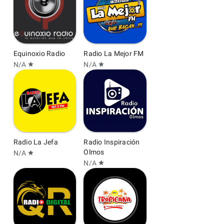
Equinoxio Radio
Radio La Mejor FM
N/A
N/A
star
star
Radio La Jefa
Radio Inspiración
Olmos
N/A
star
N/A
star