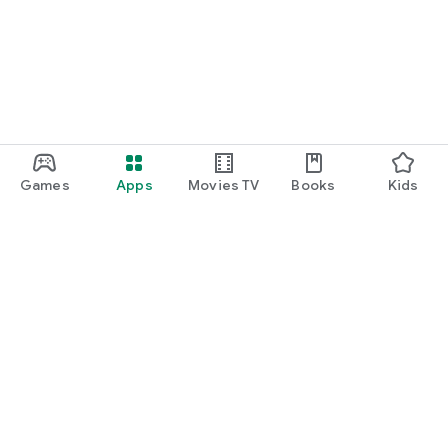
Games
Apps
Movies TV
Books
Kids
Uva Play
Play Pass
Play Points
Gift cards