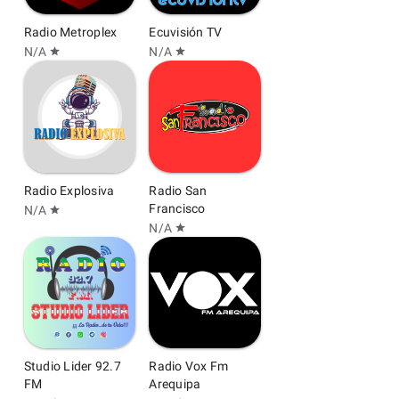
Radio Metroplex
Ecuvisión TV
N/A
N/A
star
star
Radio Explosiva
Radio San
Francisco
N/A
star
N/A
star
Studio Lider 92.7
Radio Vox Fm
FM
Arequipa