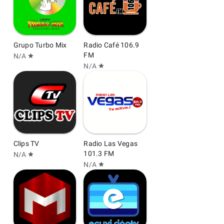
Grupo Turbo Mix
Radio Café 106.9
FM
N/A
star
N/A
star
Clips TV
Radio Las Vegas
101.3 FM
N/A
star
N/A
star