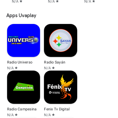
N/A
N/A
N/A
star
star
star
Apps Uvaplay
Radio Universo
Radio Sayán
N/A
N/A
star
star
Radio Campesina
Fenix Tv Digital
N/A
N/A
star
star