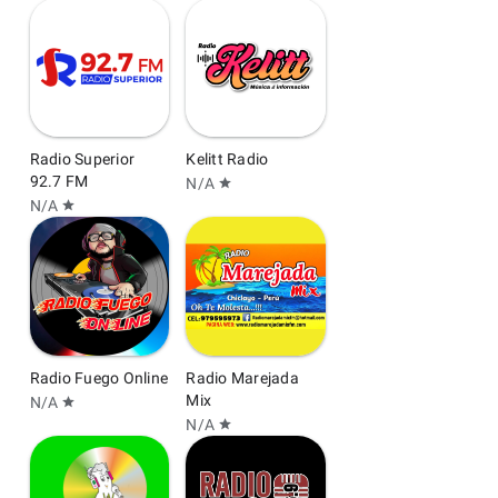
Radio Superior
Kelitt Radio
92.7 FM
N/A
star
N/A
star
Radio Fuego Online
Radio Marejada
Mix
N/A
star
N/A
star