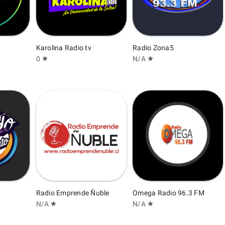
Karolina Radio tv
Radio Zona5
0
N/A
star
star
Radio Emprende Ñuble
Omega Radio 96.3 FM
N/A
N/A
star
star