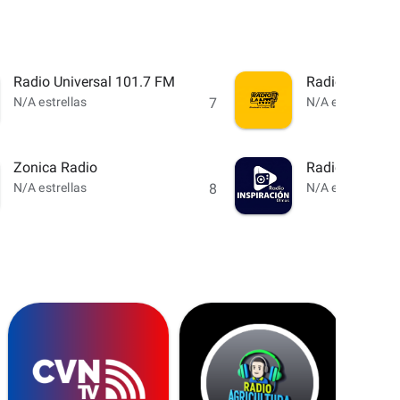
Radio Universal 101.7 FM
Radio La N11
N/A estrellas
7
N/A estrellas
Zonica Radio
Radio Inspirac
N/A estrellas
8
N/A estrellas
La Nuev
N/A
star