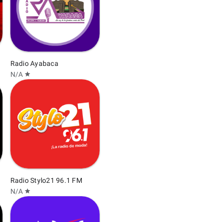
Radio Ayabaca
N/A
star
Radio Stylo21 96.1 FM
N/A
star