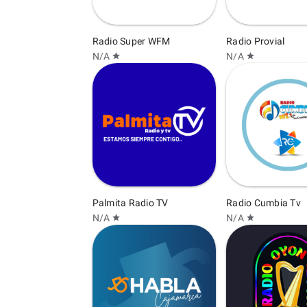
Radio Super WFM
Radio Provial
N/A
N/A
star
star
Palmita Radio TV
Radio Cumbia Tv
N/A
N/A
star
star