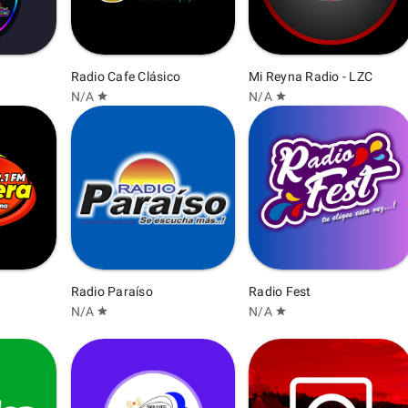
Radio Cafe Clásico
Mi Reyna Radio - LZC
N/A
N/A
star
star
Radio Paraíso
Radio Fest
N/A
N/A
star
star