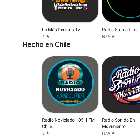
La Más Perrona Tv
Radio Stereo Lima
4
N/A
star
star
Hecho en Chile
Radio Noviciado 105.1 FM
Radio Sonido En
Chile.
Movimiento
5
N/A
star
star