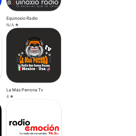
Equinoxio Radio
N/A
star
La Más Perrona Tv
4
star