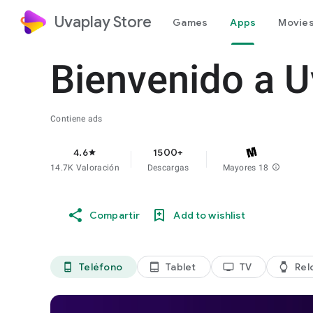
Uvaplay Store
Games
Apps
Movies
Bienvenido a U
Contiene ads
4.6
1500+
star
14.7K Valoración
Descargas
Mayores 18
info
Compartir
Add to wishlist
Teléfono
Tablet
TV
Rel
phone_android
tablet_android
tv
watch