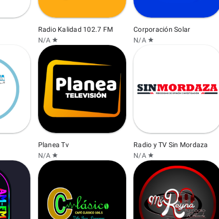
Radio Kalidad 102.7 FM
Corporación Solar
N/A
N/A
star
star
Planea Tv
Radio y TV Sin Mordaza
N/A
N/A
star
star