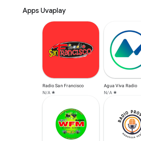
Apps Uvaplay
Radio San Francisco
Agua Viva Radio
N/A
N/A
star
star