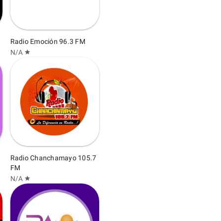
Radio Emoción 96.3 FM
N/A
star
Radio Chanchamayo 105.7
FM
N/A
star