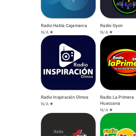
Radio Habla Cajamarca
Radio Oyon
N/A
N/A
star
star
Radio Inspiración Olmos
Radio La Primera
Huaccana
N/A
star
N/A
star