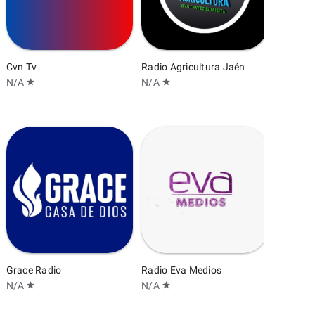
Cvn Tv
Radio Agricultura Jaén
N/A
N/A
star
star
Radio E
N/A
star
Grace Radio
Radio Eva Medios
N/A
N/A
star
star