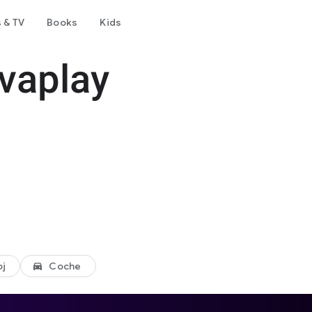
 & TV
Books
Kids
vaplay
oj
Coche
directions_car_filled