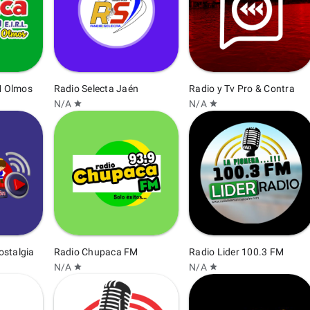
M Olmos
Radio Selecta Jaén
Radio y Tv Pro & Contra
N/A
N/A
star
star
ostalgia
Radio Chupaca FM
Radio Lider 100.3 FM
N/A
N/A
star
star