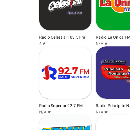
Radio Celestial 103.5 Fm
Radio La Unica F
4
N/A
star
star
Radio Superior 92.7 FM
Radio Principito N
N/A
N/A
star
star