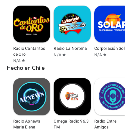
Radio Cantaritos
Radio La Norteña
Corporación Solar
de Oro
N/A
N/A
star
star
N/A
star
Hecho en Chile
Radio Apnews
Omega Radio 96.3
Radio Entre
Maria Elena
FM
Amigos