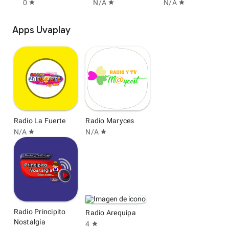
0
N/A
N/A
star
star
star
Apps Uvaplay
Radio La Fuerte
Radio Maryces
N/A
N/A
star
star
Radio Principito
Radio Arequipa
Nostalgia
4
star