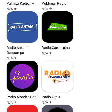
Palmita Radio TV
Publimar Radio
N/A
N/A
star
star
Radio Antami
Radio Campesina
Oxapampa
N/A
star
N/A
star
Radio Alondra Perú
Radio Grau
N/A
N/A
star
star