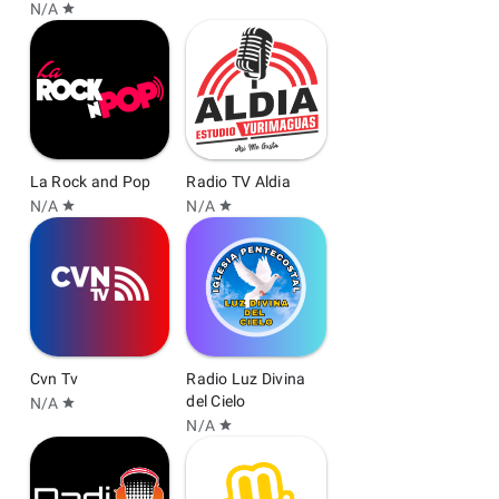
N/A
star
La Rock and Pop
Radio TV Aldia
N/A
N/A
star
star
Cvn Tv
Radio Luz Divina
del Cielo
N/A
star
N/A
star