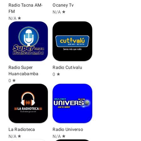
Radio Tacna AM-
Ocaney Tv
FM
N/A
star
N/A
star
Radio Super
Radio Cutivalu
Huancabamba
0
star
0
star
La Radioteca
Radio Universo
N/A
N/A
star
star