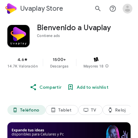
Uvaplay Store
search
help_outline
Bienvenido a Uvaplay
Contiene ads
4.6
1500+
star
14.7K Valoración
Descargas
Mayores 18
info
Compartir
Add to wishlist
Teléfono
Tablet
TV
Reloj
phone_android
tablet_android
tv
watch
di