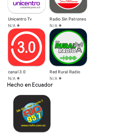
Unicentro Tv
Radio Sin Patrones
N/A
N/A
star
star
canal 3.0
Red Rural Radio
N/A
N/A
star
star
Hecho en Ecuador