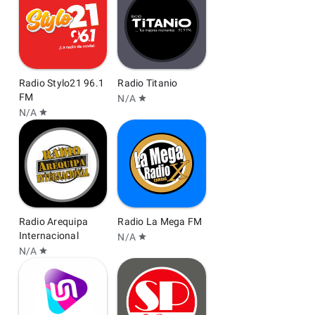
Radio Stylo21 96.1
Radio Titanio
FM
N/A
star
N/A
star
Radio Arequipa
Radio La Mega FM
Internacional
N/A
star
N/A
star