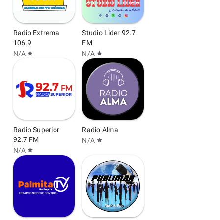
Radio Extrema
Studio Lider 92.7
106.9
FM
N/A
N/A
star
star
Radio Superior
Radio Alma
92.7 FM
N/A
star
N/A
star