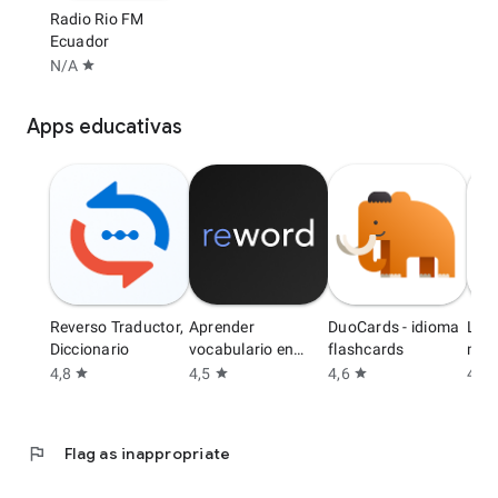
Radio Rio FM
Ecuador
N/A
star
Apps educativas
Reverso Traductor,
Aprender
DuoCards - idioma
Lea
Diccionario
vocabulario en
flashcards
min 
Inglés
4,8
4,5
4,6
4,6
star
star
star
s
flag
Flag as inappropriate