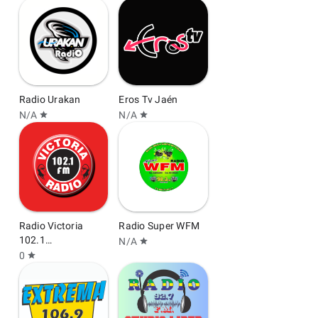
Radio Urakan
Eros Tv Jaén
N/A
N/A
star
star
Radio Victoria
Radio Super WFM
102.1
N/A
star
Chachapoyas
0
star