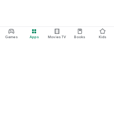
Games
Apps
Movies TV
Books
Kids
Uva Play
Play Pass
Play Points
Gift cards
Redeem