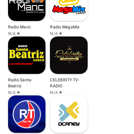
Radio Manc
Radio MegaMix
N/A
N/A
star
star
Radio Santa
CELEBRITY TV-
Beatriz
RADIO
N/A
N/A
star
star