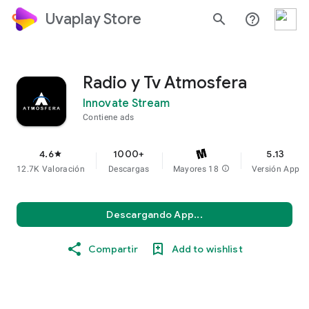
Uvaplay Store
search
help_outline
Radio y Tv Atmosfera
Innovate Stream
Contiene ads
4.6
1000+
5.13
star
12.7K Valoración
Descargas
Mayores 18
info
Versión App
Descargando App...
Compartir
Add to wishlist