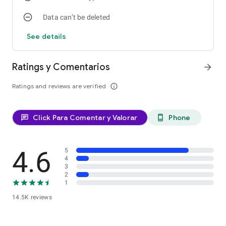
Data can’t be deleted
See details
Ratings y Comentarios
arrow_forward
Ratings and reviews are verified
info_outline
Click Para Comentar y Valorar
Phone
chat
phone_android
4.6
5
4
3
2
1
14.5K reviews