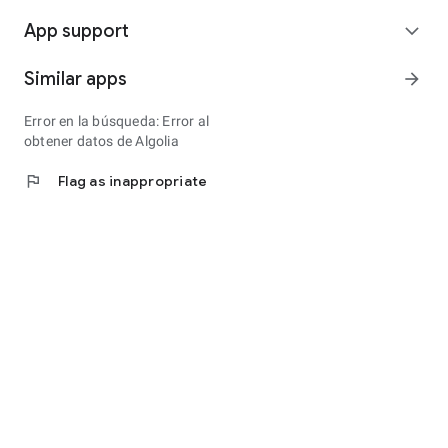
App support
expand_more
Similar apps
arrow_forward
Error en la búsqueda: Error al
obtener datos de Algolia
flag
Flag as inappropriate