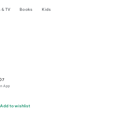
 & TV
Books
Kids
07
ón App
Add to wishlist