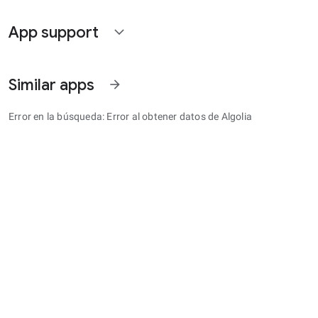
App support
expand_more
Similar apps
arrow_forward
Error en la búsqueda: Error al obtener datos de Algolia