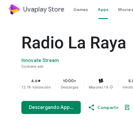
Uvaplay Store
Games
Apps
Movies
Radio La Raya
Innovate Stream
Contiene ads
4.6
1000+
5.
star
12.7K Valoración
Descargas
Mayores 18
info
Versi
Descargando App...
Compartir