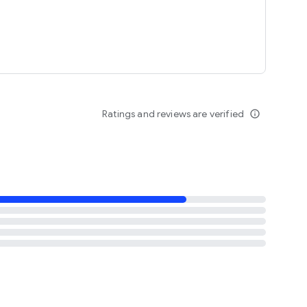
Ratings and reviews are verified
info_outline