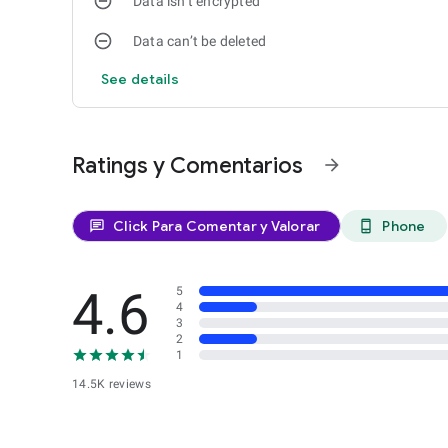
Data isn’t encrypted
Data can’t be deleted
See details
Ratings y Comentarios
arrow_forward
Click Para Comentar y Valorar
Phone
chat
phone_android
4.6
5
4
3
2
1
14.5K reviews