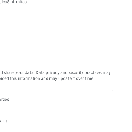
icaSinLímites
nd share your data. Data privacy and security practices may
vided this information and may update it over time.
rties
r IDs