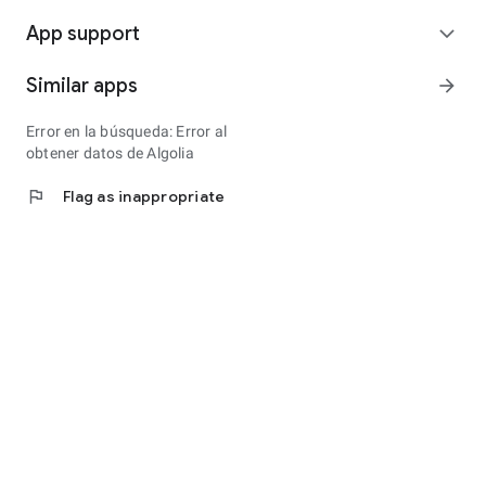
App support
expand_more
Similar apps
arrow_forward
Error en la búsqueda: Error al
obtener datos de Algolia
flag
Flag as inappropriate