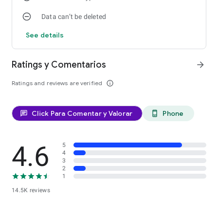
Data can’t be deleted
See details
Ratings y Comentarios
arrow_forward
Ratings and reviews are verified
info_outline
Click Para Comentar y Valorar
Phone
chat
phone_android
4.6
5
4
3
2
1
14.5K reviews