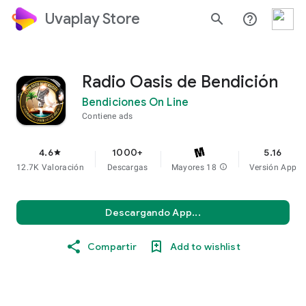
Uvaplay Store
search
help_outline
Radio Oasis de Bendición
Bendiciones On Line
Contiene ads
4.6
1000+
5.16
star
12.7K Valoración
Descargas
Mayores 18
info
Versión App
Descargando App...
Compartir
Add to wishlist